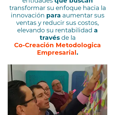
entidades
qué buscan
transformar su enfoque hacia la
innovación
para
aumentar sus
ventas y reducir sus costos,
elevando su rentabilidad
a
través
de l
a
Co-Creación Metodologica
Empresarial
.